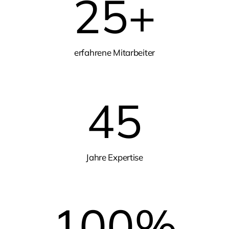
25
+
erfahrene Mitarbeiter
45
Jahre Expertise
100
%